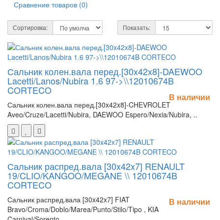
Сравнение товаров (0)
Сортировка:
Показать:
Сальник колен.вала перед.[30x42x8]-DAEWOO
Lacetti/Lanos/Nubira 1.6 97->\\12010674B
CORTECO
В наличии
Сальник колен.вала перед.[30x42x8]-CHEVROLET
Aveo/Cruze/Lacetti/Nubira, DAEWOO Espero/Nexia/Nubira, ..
Сальник распред.вала [30x42x7] RENAULT
19/CLIO/KANGOO/MEGANE \\ 12010674B
CORTECO
Сальник распред.вала [30x42x7] FIAT
В наличии
Bravo/Croma/Doblo/Marea/Punto/Stilo/Tipo , KIA
Carnival/Sorento,..