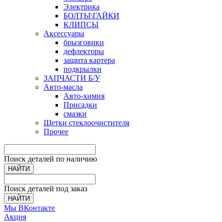
Электрика
БОЛТЫ\ГАЙКИ
КЛИПСЫ
Аксессуары
брызговики
дефлекторы
защита картера
подкрылки
ЗАПЧАСТИ Б/У
Авто-масла
Авто-химия
Присадки
смазки
Щетки стеклоочистителя
Прочее
Поиск деталей по наличию
НАЙТИ
Поиск деталей под заказ
НАЙТИ
Мы ВКонтакте
Акция