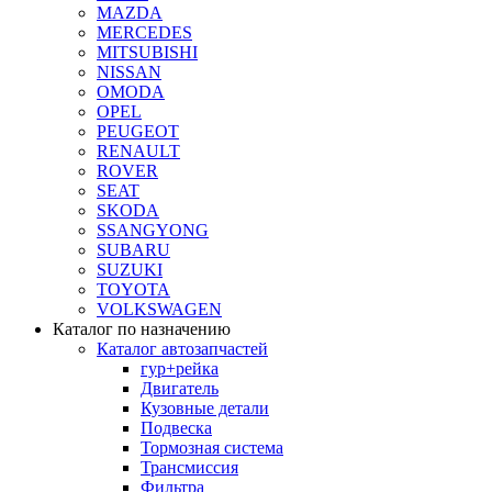
MAZDA
MERCEDES
MITSUBISHI
NISSAN
OMODA
OPEL
PEUGEOT
RENAULT
ROVER
SEAT
SKODA
SSANGYONG
SUBARU
SUZUKI
TOYOTA
VOLKSWAGEN
Каталог по назначению
Каталог автозапчастей
гур+рейка
Двигатель
Кузовные детали
Подвеска
Тормозная система
Трансмиссия
Фильтра