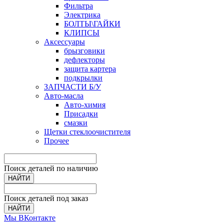
Фильтра
Электрика
БОЛТЫ\ГАЙКИ
КЛИПСЫ
Аксессуары
брызговики
дефлекторы
защита картера
подкрылки
ЗАПЧАСТИ Б/У
Авто-масла
Авто-химия
Присадки
смазки
Щетки стеклоочистителя
Прочее
Поиск деталей по наличию
НАЙТИ
Поиск деталей под заказ
НАЙТИ
Мы ВКонтакте