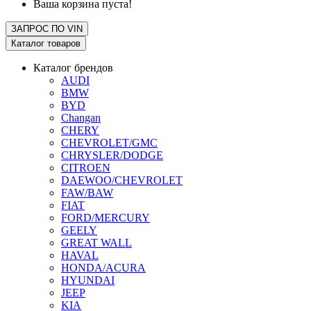
Ваша корзина пуста!
ЗАПРОС ПО
VIN
Каталог товаров
Каталог брендов
AUDI
BMW
BYD
Changan
CHERY
CHEVROLET/GMC
CHRYSLER/DODGE
CITROEN
DAEWOO/CHEVROLET
FAW/BAW
FIAT
FORD/MERCURY
GEELY
GREAT WALL
HAVAL
HONDA/ACURA
HYUNDAI
JEEP
KIA