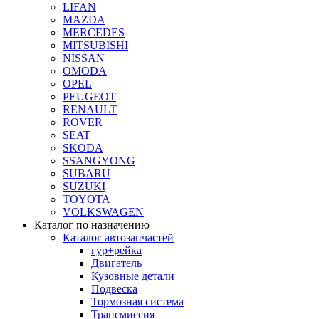
LIFAN
MAZDA
MERCEDES
MITSUBISHI
NISSAN
OMODA
OPEL
PEUGEOT
RENAULT
ROVER
SEAT
SKODA
SSANGYONG
SUBARU
SUZUKI
TOYOTA
VOLKSWAGEN
Каталог по назначению
Каталог автозапчастей
гур+рейка
Двигатель
Кузовные детали
Подвеска
Тормозная система
Трансмиссия