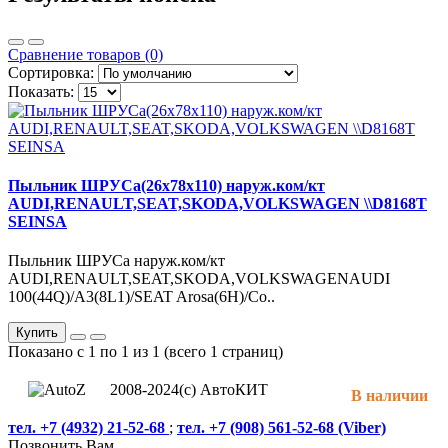
Сравнение товаров (0)
Сортировка:
Показать:
Пыльник ШРУСа(26x78x110) наруж.ком/кт
AUDI,RENAULT,SEAT,SKODA,VOLKSWAGEN \\D8168T
SEINSA
Пыльник ШРУСа наруж.ком/кт
AUDI,RENAULT,SEAT,SKODA,VOLKSWAGENAUDI
100(44Q)/A3(8L1)/SEAT Arosa(6H)/Co..
Купить
Показано с 1 по 1 из 1 (всего 1 страниц)
2008-2024(c) АвтоКИТ
В наличии
тел. +7 (4932) 21-52-68
;
тел. +7 (908) 561-52-68 (Viber)
Позвонить Вам