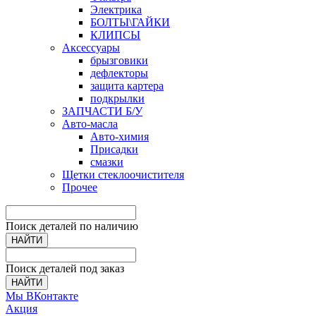
Электрика
БОЛТЫ\ГАЙКИ
КЛИПСЫ
Аксессуары
брызговики
дефлекторы
защита картера
подкрылки
ЗАПЧАСТИ Б/У
Авто-масла
Авто-химия
Присадки
смазки
Щетки стеклоочистителя
Прочее
Поиск деталей по наличию
НАЙТИ
Поиск деталей под заказ
НАЙТИ
Мы ВКонтакте
Акция