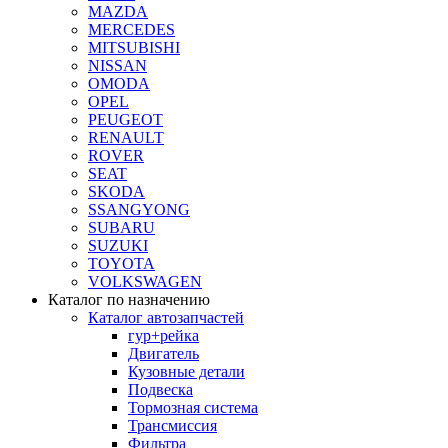
MAZDA
MERCEDES
MITSUBISHI
NISSAN
OMODA
OPEL
PEUGEOT
RENAULT
ROVER
SEAT
SKODA
SSANGYONG
SUBARU
SUZUKI
TOYOTA
VOLKSWAGEN
Каталог по назначению
Каталог автозапчастей
гур+рейка
Двигатель
Кузовные детали
Подвеска
Тормозная система
Трансмиссия
Фильтра