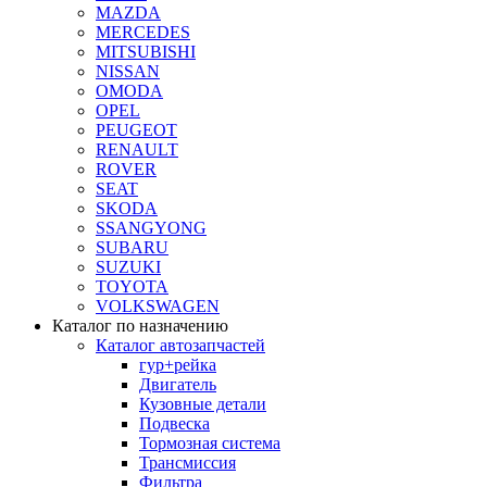
MAZDA
MERCEDES
MITSUBISHI
NISSAN
OMODA
OPEL
PEUGEOT
RENAULT
ROVER
SEAT
SKODA
SSANGYONG
SUBARU
SUZUKI
TOYOTA
VOLKSWAGEN
Каталог по назначению
Каталог автозапчастей
гур+рейка
Двигатель
Кузовные детали
Подвеска
Тормозная система
Трансмиссия
Фильтра