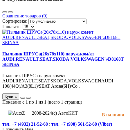
Сравнение товаров (0)
Сортировка:
Показать:
Пыльник ШРУСа(26x78x110) наруж.ком/кт
AUDI,RENAULT,SEAT,SKODA,VOLKSWAGEN \\D8168T
SEINSA
Пыльник ШРУСа наруж.ком/кт
AUDI,RENAULT,SEAT,SKODA,VOLKSWAGENAUDI
100(44Q)/A3(8L1)/SEAT Arosa(6H)/Co..
Купить
Показано с 1 по 1 из 1 (всего 1 страниц)
2008-2024(c) АвтоКИТ
В наличии
тел. +7 (4932) 21-52-68
;
тел. +7 (908) 561-52-68 (Viber)
Позвонить Вам