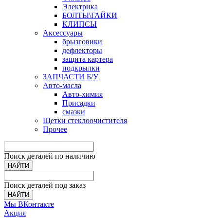
Электрика
БОЛТЫ\ГАЙКИ
КЛИПСЫ
Аксессуары
брызговики
дефлекторы
защита картера
подкрылки
ЗАПЧАСТИ Б/У
Авто-масла
Авто-химия
Присадки
смазки
Щетки стеклоочистителя
Прочее
Поиск деталей по наличию
НАЙТИ
Поиск деталей под заказ
НАЙТИ
Мы ВКонтакте
Акция