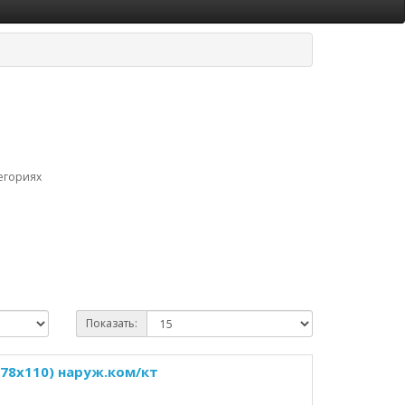
егориях
Показать:
78x110) наруж.ком/кт