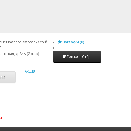
нет каталог автозапчастей
Закладки (0)
"
ентская, д. 84А (2этаж)
Товаров 0 (0р.)
Акция
ТИ
и.