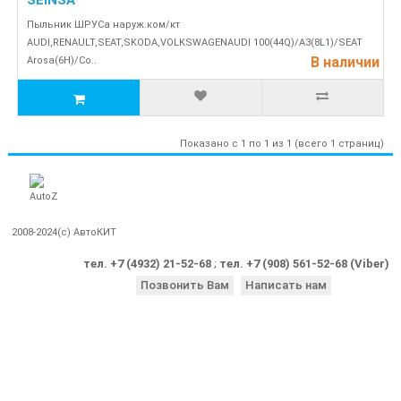
SEINSA
Пыльник ШРУСа наруж.ком/кт
AUDI,RENAULT,SEAT,SKODA,VOLKSWAGENAUDI 100(44Q)/A3(8L1)/SEAT
В наличии
Arosa(6H)/Co..
Показано с 1 по 1 из 1 (всего 1 страниц)
2008-2024(c) АвтоКИТ
тел. +7 (4932) 21-52-68
;
тел. +7 (908) 561-52-68 (Viber)
Позвонить Вам
Написать нам