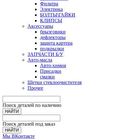
Фильтра
Электрика
БОЛТЫ\ГАЙКИ
КЛИПСЫ
Аксессуары
брызговики
дефлекторы
защита картера
подкрылки
ЗАПЧАСТИ Б/У
Авто-масла
Авто-химия
Присадки
смазки
Щетки стеклоочистителя
Прочее
Поиск деталей по наличию
НАЙТИ
Поиск деталей под заказ
НАЙТИ
Мы ВКонтакте