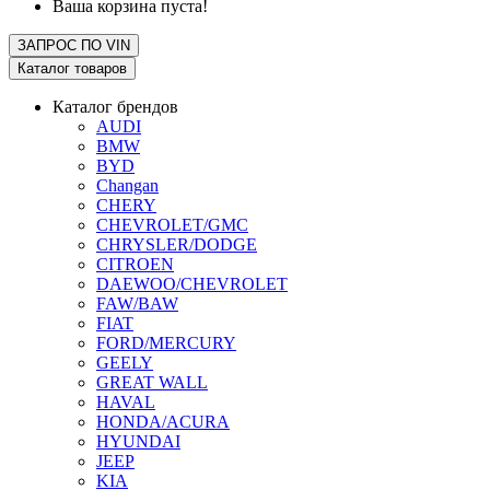
Ваша корзина пуста!
ЗАПРОС ПО
VIN
Каталог товаров
Каталог брендов
AUDI
BMW
BYD
Changan
CHERY
CHEVROLET/GMC
CHRYSLER/DODGE
CITROEN
DAEWOO/CHEVROLET
FAW/BAW
FIAT
FORD/MERCURY
GEELY
GREAT WALL
HAVAL
HONDA/ACURA
HYUNDAI
JEEP
KIA