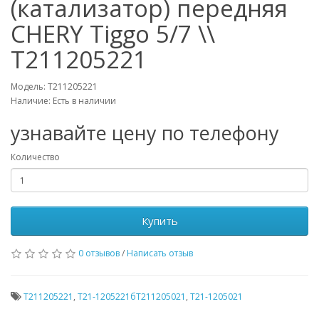
(катализатор) передняя
CHERY Tiggo 5/7 \\
T211205221
Модель: T211205221
Наличие: Есть в наличии
узнавайте цену по телефону
Количество
Купить
0 отзывов
/
Написать отзыв
T211205221
,
T21-1205221бT211205021
,
T21-1205021