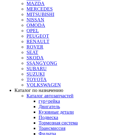
MAZDA
MERCEDES
MITSUBISHI
NISSAN
OMODA
OPEL
PEUGEOT
RENAULT
ROVER
SEAT
SKODA
SSANGYONG
SUBARU
SUZUKI
TOYOTA
VOLKSWAGEN
Каталог по назначению
Каталог автозапчастей
гур+рейка
Двигатель
Кузовные детали
Подвеска
Тормозная система
Трансмиссия
Фильтра