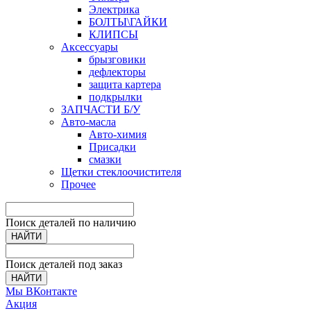
Электрика
БОЛТЫ\ГАЙКИ
КЛИПСЫ
Аксессуары
брызговики
дефлекторы
защита картера
подкрылки
ЗАПЧАСТИ Б/У
Авто-масла
Авто-химия
Присадки
смазки
Щетки стеклоочистителя
Прочее
Поиск деталей по наличию
НАЙТИ
Поиск деталей под заказ
НАЙТИ
Мы ВКонтакте
Акция