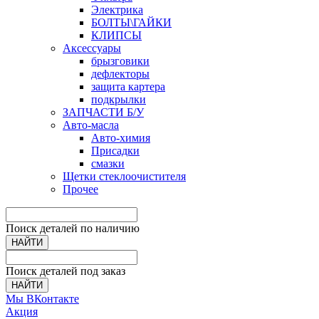
Электрика
БОЛТЫ\ГАЙКИ
КЛИПСЫ
Аксессуары
брызговики
дефлекторы
защита картера
подкрылки
ЗАПЧАСТИ Б/У
Авто-масла
Авто-химия
Присадки
смазки
Щетки стеклоочистителя
Прочее
Поиск деталей по наличию
НАЙТИ
Поиск деталей под заказ
НАЙТИ
Мы ВКонтакте
Акция