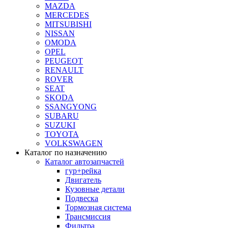
MAZDA
MERCEDES
MITSUBISHI
NISSAN
OMODA
OPEL
PEUGEOT
RENAULT
ROVER
SEAT
SKODA
SSANGYONG
SUBARU
SUZUKI
TOYOTA
VOLKSWAGEN
Каталог по назначению
Каталог автозапчастей
гур+рейка
Двигатель
Кузовные детали
Подвеска
Тормозная система
Трансмиссия
Фильтра