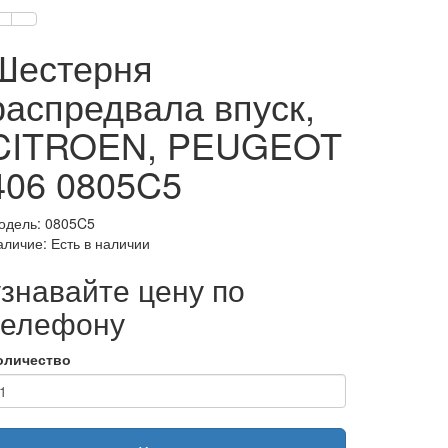
Шестерня
распредвала впуск,
CITROEN, PEUGEOT
406 0805C5
одель: 0805C5
аличие: Есть в наличии
узнавайте цену по
телефону
оличество