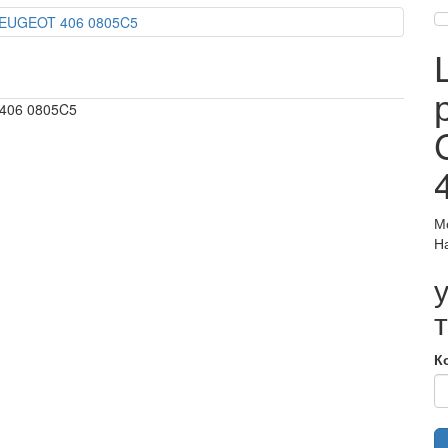
 406 0805C5
М
Н
К